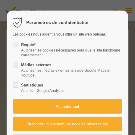
Menu
Paramètres de confidentialité
Les cookies nous aident à vous offrir un site web optimal.
Requis*
Autoriser les cookies nécessaires pour que le site fonctionne
correctement
Médias externes
Autoriser les médias externes tels que Google Maps et
Youtube.
Statistiques
Autoriser Google Analytics
DES MARQUES FORTES, UN
SERVICE FORT
Notre objectif est de rester le partenaire
professionnel privilégié de toutes les exploitations.
Nous sommes à votre disposition après l'achat et