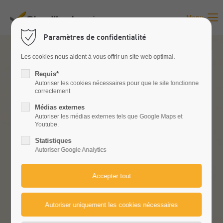
Menu
Paramètres de confidentialité
Les cookies nous aident à vous offrir un site web optimal.
Requis*
Autoriser les cookies nécessaires pour que le site fonctionne
correctement
Médias externes
Autoriser les médias externes tels que Google Maps et
Youtube.
AGRAR - FABRIQUÉ EN SUISSE.
Statistiques
Autoriser Google Analytics
Les machines agricoles sont fabriquées en Suisse depuis
plus de 85 ans. Outre la conception et le développement, la
production et l'assemblage des machines sont également
situés à Balterswil (Thurgovie). Agrar se concentre donc
systématiquement sur la Suisse en tant que site
économique et soutient clairement l'agriculture locale et
ses besoins.