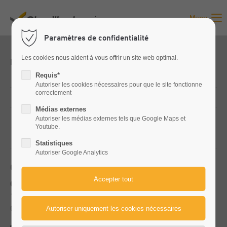
Menu
Paramètres de confidentialité
Les cookies nous aident à vous offrir un site web optimal.
Favoris
Requis*
Valtra
Autoriser les cookies nécessaires pour que le site fonctionne
correctement
Kuhn
Médias externes
Promodis
Autoriser les médias externes tels que Google Maps et
Youtube.
Occasions
Statistiques
Autoriser Google Analytics
Contact
Chevillard Agri
1096 Grande Route
01630 Saint-Jean-de-Gonville