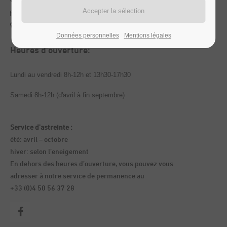
+33 (0)4 50 56 37 28
info@chevillard-agri.com
au planificateur d'itinéraire
Données personnelles
Mentions légales
Heures d’ouverture:
Lundi au vendredi 8h-12h et 13h30-17h30
Samedi 8h-12h (d'avril à fin septembre)
Service d'astreinte :
été: avril – octobre
hiver: selon l’eneigement
En dehors des heures d’ouverture, vous pouvez vous
adresser à notre service de permanence au
+33 (0)4 50 56 37 28