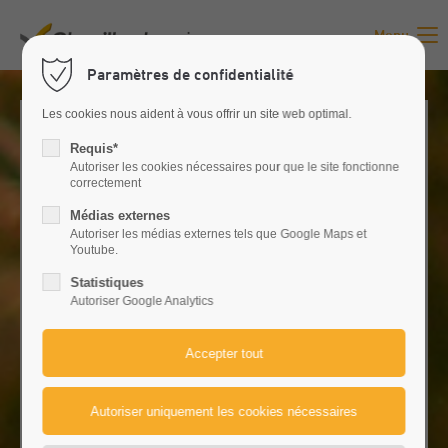
Menu
Paramètres de confidentialité
Les cookies nous aident à vous offrir un site web optimal.
Requis*
Autoriser les cookies nécessaires pour que le site fonctionne
correctement
Médias externes
Autoriser les médias externes tels que Google Maps et
Youtube.
LES CHARGEURS TÉLESCOPIQUES
Statistiques
Autoriser Google Analytics
LES PLUS RÉCOMPENSÉS AU
MONDE
Merlo est un important groupe industriel à gestion familiale
qui conçoit, fabrique et commercialise ses propres produits
sous les marques
« Merlo »
et
« TreEmme »
.