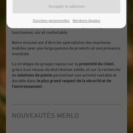
L’homme est au centre du projet,
avec l’engagement du
groupe Merlo à respecter l’environnement et à rendre le
travail de l’opérateur et de ceux qui, chaque jour à l’usine,
se consacrent passionnément à l’amélioration constante de
Données personnelles
Mentions légales
l’efficacité et des performances de nos produits, plus
fonctionnel, sûr et confortable.
Notre mission est d’être les spécialistes des machines
mobiles avec une large gamme de produits et une présence
mondiale.
La stratégie du groupe repose sur la
proximité du client
,
grâce à un réseau de distribution solide, et sur la recherche
de
solutions de pointe
permettant une activité rentable et
durable dans
le plus grand respect de la sécurité et de
l’environnement.
NOUVEAUTÉS MERLO
Currently there are no news items.