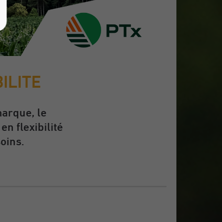
ILITE
marque, le
n flexibilité
oins.