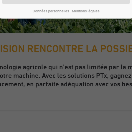
Données personnelles
Mentions légales
CISION RENCONTRE LA POSSIB
ologie agricole qui n'est pas limitée par la 
otre machine. Avec les solutions PTx, gagnez e
icacement, en parfaite adéquation avec vos bes