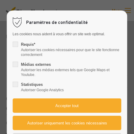
Menu
Paramètres de confidentialité
Les cookies nous aident à vous offrir un site web optimal.
Favoris
Requis*
Valtra
Autoriser les cookies nécessaires pour que le site fonctionne
correctement
Kuhn
Médias externes
Promodis
Autoriser les médias externes tels que Google Maps et
Youtube.
Occasions
Statistiques
Autoriser Google Analytics
Contact
Chevillard Agri
1096 Grande Route
01630 Saint-Jean-de-Gonville