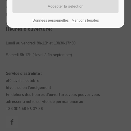
+33 (0)4 50 56 37 28
info@chevillard-agri.com
au planificateur d'itinéraire
Données personnelles
Mentions légales
Heures d’ouverture:
Lundi au vendredi 8h-12h et 13h30-17h30
Samedi 8h-12h (d'avril à fin septembre)
Service d'astreinte :
été: avril – octobre
hiver: selon l’eneigement
En dehors des heures d’ouverture, vous pouvez vous
adresser à notre service de permanence au
+33 (0)4 50 56 37 28